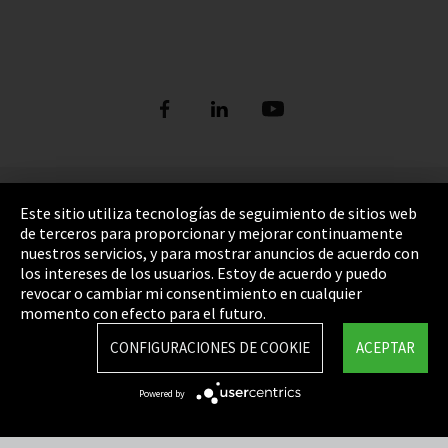
Pie de imprenta
Este sitio utiliza tecnologías de seguimiento de sitios web
de terceros para proporcionar y mejorar continuamente
Política de privacidad
nuestros servicios, y para mostrar anuncios de acuerdo con
los intereses de los usuarios. Estoy de acuerdo y puedo
Cookie Settings
revocar o cambiar mi consentimiento en cualquier
Términos y Condiciones
momento con efecto para el futuro.
Mapa del sitio
CONFIGURACIONES DE COOKIE
ACEPTAR
Integrity Line
Powered by
EmpCo directivas