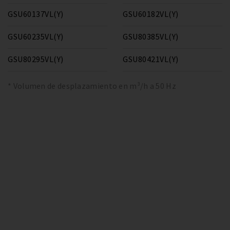
GSU60137VL(Y)
GSU60182VL(Y)
GSU60235VL(Y)
GSU80385VL(Y)
GSU80295VL(Y)
GSU80421VL(Y)
* Volumen de desplazamiento en m³/h a 50 Hz