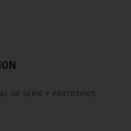
BITZER
BITZER SOFTWARE
ePARTS
Documenta
PAÑÍA
SOLUCIONES
PRODUCTOS
A
ION
AL DE SERIE Y PROTOTIPOS