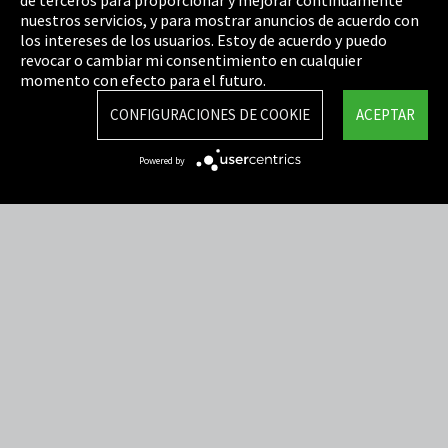
Política de privacidad
nuestros servicios, y para mostrar anuncios de acuerdo con
los intereses de los usuarios. Estoy de acuerdo y puedo
Cookie Settings
revocar o cambiar mi consentimiento en cualquier
Términos y Condiciones
momento con efecto para el futuro.
Mapa del sitio
CONFIGURACIONES DE COOKIE
ACEPTAR
Integrity Line
Powered by
EmpCo directivas