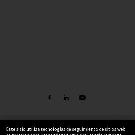
Pie de imprenta
Este sitio utiliza tecnologías de seguimiento de sitios web
de terceros para proporcionar y mejorar continuamente