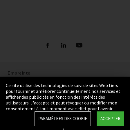
Empreinte
Politique de confidentialité
Ce site utilise des technologies de suivi de sites Web tiers
pour fournir et améliorer continuellement nos services et
Cookie Settings
afficher des publicités en fonction des intérêts des
utilisateurs. J'accepte et peut révoquer ou modifier mon
Termes et Conditions
consentement à tout moment avec effet pour l'avenir.
Plan du site
PARAMÈTRES DES COOKIE
ACCEPTER
Integrity Line