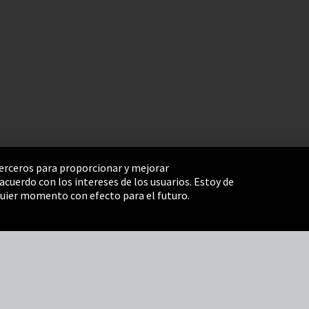
 terceros para proporcionar y mejorar
cuerdo con los intereses de los usuarios. Estoy de
e Settings
Términos y Condiciones
Mapa del sitio
uier momento con efecto para el futuro.