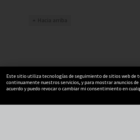
Hacia arriba
Este sitio utiliza tecnologías de seguimiento de sitios web de
continuamente nuestros servicios, y para mostrar anuncios de a
Pie de imprenta
Política de privacidad
Cooki
acuerdo y puedo revocar o cambiar mi consentimiento en cualq
Integrity Line
EmpCo directivas