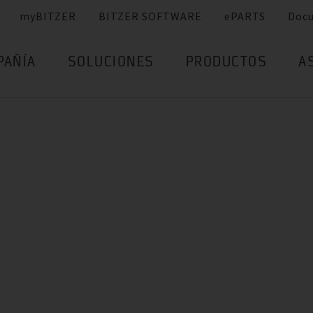
myBITZER
BITZER SOFTWARE
ePARTS
Doc
PAÑÍA
SOLUCIONES
PRODUCTOS
A