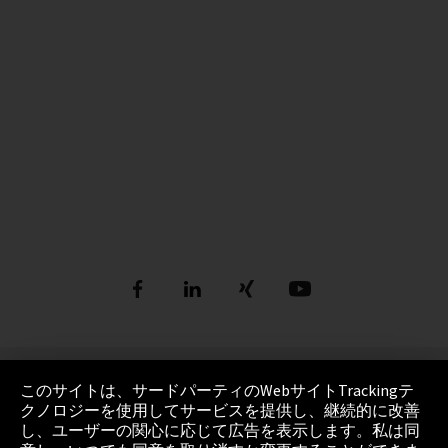
発行者
このサイトは、サードパーティのWebサイトTrackingテ
クノロジーを使用してサービスを提供し、継続的に改善
個人情報の取り扱いについて
し、ユーザーの関心に応じて広告を表示します。私は同