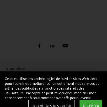
Empreinte
Politique de confidentialité
Ce site utilise des technologies de suivi de sites Web tiers
pour fournir et améliorer continuellement nos services et
Cookie Settings
afficher des publicités en fonction des intérêts des
utilisateurs. J'accepte et peut révoquer ou modifier mon
Termes et Conditions
consentement à tout moment avec effet pour l'avenir.
Plan du site
PARAMÈTRES DES COOKIE
ACCEPTER