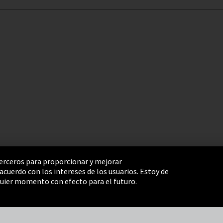
 terceros para proporcionar y mejorar
cuerdo con los intereses de los usuarios. Estoy de
e Settings
Términos y Condiciones
Mapa del sitio
uier momento con efecto para el futuro.