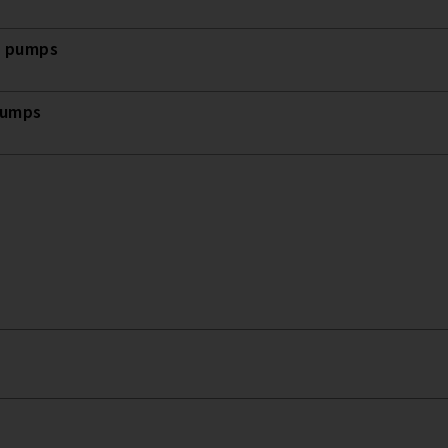
t pumps
pumps