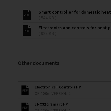
Smart controller for domestic hea
( 544 KB )
Electronics and controls for heat 
( 928 KB )
Other documents
Electronics+ Controls HP
CF-100
en
VERSIÓN
2
LMC320i Smart HP
CF-130
en
VERSIÓN
2