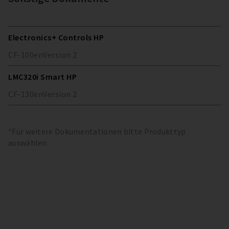
Electronics+ Controls HP
CF-100
en
Version
2
LMC320i Smart HP
CF-130
en
Version
2
*Für weitere Dokumentationen bitte Produkttyp
auswählen