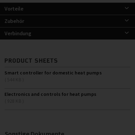
Vorteile
Zubehör
Verbindung
PRODUCT SHEETS
Smart controller for domestic heat pumps
( 544 KB )
Electronics and controls for heat pumps
( 928 KB )
Sonstige Dokumente