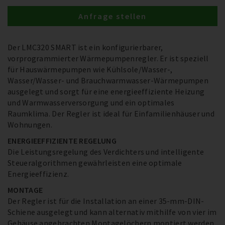
Anfrage stellen
Der LMC320 SMART ist ein konfigurierbarer,
vorprogrammierter Wärmepumpenregler. Er ist speziell
für Hauswärmepumpen wie Kühlsole/Wasser-,
Wasser/Wasser- und Brauchwarmwasser-Wärmepumpen
ausgelegt und sorgt für eine energieeffiziente Heizung
und Warmwasserversorgung und ein optimales
Raumklima. Der Regler ist ideal für Einfamilienhäuser und
Wohnungen.
ENERGIEEFFIZIENTE REGELUNG
Die Leistungsregelung des Verdichters und intelligente
Steueralgorithmen gewährleisten eine optimale
Energieeffizienz.
MONTAGE
Der Regler ist für die Installation an einer 35-mm-DIN-
Schiene ausgelegt und kann alternativ mithilfe von vier im
Gehäuse angebrachten Montagelöchern montiert werden.