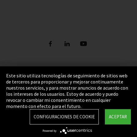
Pie de imprenta
Este sitio utiliza tecnologías de seguimiento de sitios web
de terceros para proporcionar y mejorar continuamente
Política de privacidad
nuestros servicios, y para mostrar anuncios de acuerdo con
los intereses de los usuarios. Estoy de acuerdo y puedo
Cookie Settings
revocar o cambiar mi consentimiento en cualquier
Términos y Condiciones
momento con efecto para el futuro.
Mapa del sitio
CONFIGURACIONES DE COOKIE
ACEPTAR
Integrity Line
Powered by
EmpCo directivas