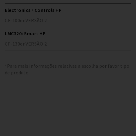
Electronics+ Controls HP
CF-100
en
VERSÃO
2
LMC320i Smart HP
CF-130
en
VERSÃO
2
*Para mais informações relativas a escolha por favor tipo
de produto