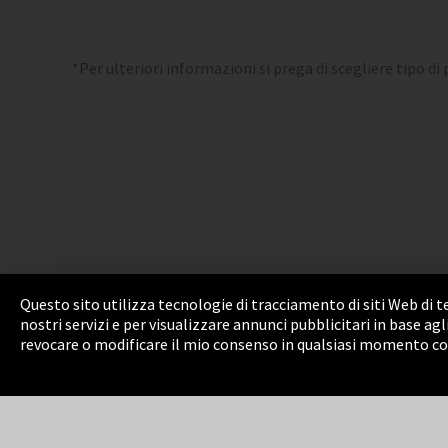
*Per ulteriori informazioni si prega di scegliere tipo di
Questo sito utilizza tecnologie di tracciamento di siti Web di 
nostri servizi e per visualizzare annunci pubblicitari in base ag
Informazione legale
Privacy Policy
Cookie 
revocare o modificare il mio consenso in qualsiasi momento con 
Integrity Line
EmpCo direttive