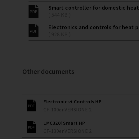
Smart controller for domestic hea
( 544 KB )
Electronics and controls for heat 
( 928 KB )
Other documents
Electronics+ Controls HP
CF-100
en
VERSIONE
2
LMC320i Smart HP
CF-130
en
VERSIONE
2