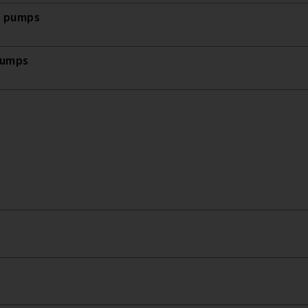
t pumps
pumps