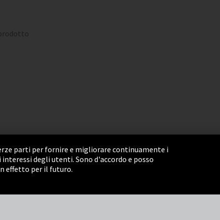
 prodotto
terze parti per fornire e migliorare continuamente i
li interessi degli utenti. Sono d'accordo e posso
Settings
Termini e Condizioni
Sitemap
effetto per il futuro.