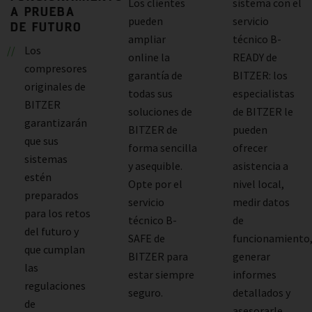
Los clientes
sistema con el
A PRUEBA
pueden
servicio
DE FUTURO
ampliar
técnico B-
Los
online la
READY de
compresores
garantía de
BITZER: los
originales de
todas sus
especialistas
BITZER
soluciones de
de BITZER le
garantizarán
BITZER de
pueden
que sus
forma sencilla
ofrecer
sistemas
y asequible.
asistencia a
estén
Opte por el
nivel local,
preparados
servicio
medir datos
para los retos
técnico B-
de
del futuro y
SAFE de
funcionamiento
que cumplan
BITZER para
generar
las
estar siempre
informes
regulaciones
seguro.
detallados y
de
asesorarle.