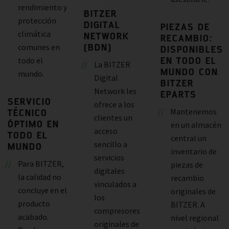
rendimiento y
BITZER
protección
DIGITAL
PIEZAS DE
climática
NETWORK
RECAMBIO:
(BDN)
comunes en
DISPONIBLES
EN TODO EL
todo el
La BITZER
MUNDO CON
mundo.
Digital
BITZER
Network les
EPARTS
SERVICIO
ofrece a los
Mantenemos
TÉCNICO
clientes un
ÓPTIMO EN
en un almacén
acceso
TODO EL
central un
sencillo a
MUNDO
inventario de
servicios
Para BITZER,
piezas de
digitales
la calidad no
recambio
vinculados a
concluye en el
originales de
los
producto
BITZER. A
compresores
acabado.
nivel regional
originales de