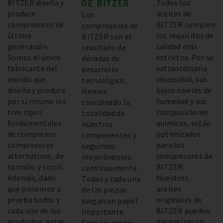
BITZER diseña y
DE BITZER
Todos los
produce
aceites de
Los
compresores de
BITZER cumplen
compresores de
última
los requisitos de
BITZER son el
generación.
calidad más
resultado de
Somos el único
estrictos. Por su
décadas de
fabricante del
extraordinaria
desarrollo
mundo que
viscosidad, sus
tecnológico.
diseña y produce
bajos niveles de
Hemos
por sí mismo los
humedad y sus
coordinado la
tres tipos
composiciones
totalidad de
fundamentales
químicas, están
nuestros
de compresor:
optimizados
componentes y
compresores
para los
seguimos
alternativos, de
compresores de
mejorándolos
tornillo y scroll.
BITZER.
continuamente.
Además, dado
Nuestros
Todas y cada una
que ponemos a
aceites
de las piezas
prueba todos y
originales de
juegan un papel
cada uno de los
BITZER pueden
importante.
productos antes
garantizar un
Solo las piezas