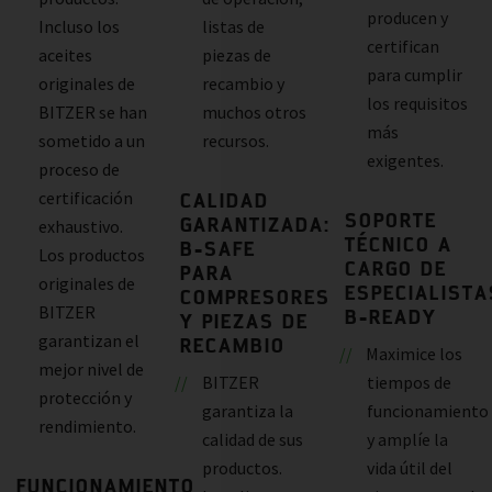
producen y
Incluso los
listas de
certifican
aceites
piezas de
para cumplir
originales de
recambio y
los requisitos
BITZER se han
muchos otros
más
sometido a un
recursos.
exigentes.
proceso de
certificación
CALIDAD
SOPORTE
GARANTIZADA:
exhaustivo.
TÉCNICO A
B-SAFE
Los productos
CARGO DE
PARA
originales de
ESPECIALISTA
COMPRESORES
BITZER
B-READY
Y PIEZAS DE
garantizan el
RECAMBIO
Maximice los
mejor nivel de
BITZER
tiempos de
protección y
garantiza la
funcionamiento
rendimiento.
calidad de sus
y amplíe la
productos.
vida útil del
FUNCIONAMIENTO