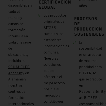
CERTIFICACIÓN
disponibles en
años.
GLOBAL
todo el
Los productos
mundo y
PROCESOS
originales de
DE
cursos de
BITZER
PRODUCCIÓN
formación
cumplen los
SOSTENIBLES
intensiva en
estándares
toda una serie
La
internacionales
de
sostenibilidad
comunes.
ubicaciones,
es un aspecto
Nuestras
incluida la
de máxima
soluciones
SCHAUFLER
prioridad para
pueden
Academy
en
BITZER, lo
ofrecerle el
Alemania y
que se traduce
mejor acceso
nuestros
en
posible al
centros de
Responsibility
mercado y
formación
at BITZER
o
constituyen
internacionales
«responsabilida