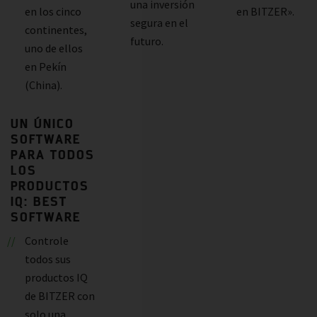
una inversión
en los cinco
en BITZER».
segura en el
continentes,
futuro.
uno de ellos
en Pekín
(China).
UN ÚNICO
SOFTWARE
PARA TODOS
LOS
PRODUCTOS
IQ: BEST
SOFTWARE
Controle
todos sus
productos IQ
de BITZER con
solo una