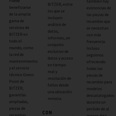
Puede
también hay
BITZER, entre
beneficiarse
existencias de
los que se
de la amplia
las piezas de
incluyen
gama de
recambio que
análisis de
servicios de
se necesitan
datos,
BITZER en
con más
informes, un
todo el
frecuencia.
conjunto
mundo, como
Incluso
exclusivo de
la red de
seguimos
datos y acceso
mantenimiento
ofreciendo
en tiempo
y el servicio
todas las
real y
técnico Green
piezas de
resolución de
Point de
recambio para
fallos desde
BITZER,
modelos
una ubicación
garantías
descatalogados
remota.
ampliadas,
durante un
piezas de
período de al
CON
recambio
menos diez