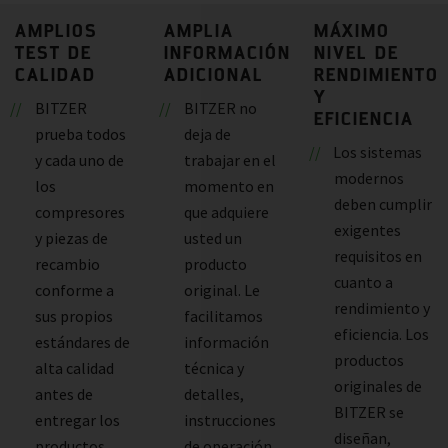
AMPLIOS
AMPLIA
MÁXIMO
TEST DE
INFORMACIÓN
NIVEL DE
CALIDAD
ADICIONAL
RENDIMIENTO
Y
BITZER
BITZER no
EFICIENCIA
prueba todos
deja de
Los sistemas
y cada uno de
trabajar en el
modernos
los
momento en
deben cumplir
compresores
que adquiere
exigentes
y piezas de
usted un
requisitos en
recambio
producto
cuanto a
conforme a
original. Le
rendimiento y
sus propios
facilitamos
eficiencia. Los
estándares de
información
productos
alta calidad
técnica y
originales de
antes de
detalles,
BITZER se
entregar los
instrucciones
diseñan,
productos.
de operación,