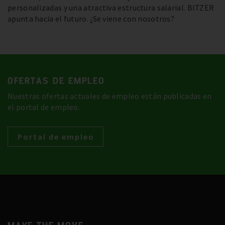
personalizadas y una atractiva estructura salarial. BITZER
apunta hacia el futuro. ¿Se viene con nosotros?
OFERTAS DE EMPLEO
Nuestras ofertas actuales de empleo están publicadas en
el portal de empleo.
Portal de empleo