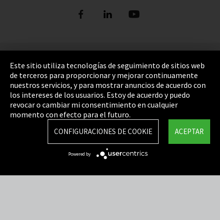
Pie de imprenta
Este sitio utiliza tecnologías de seguimiento de sitios web
de terceros para proporcionar y mejorar continuamente
Política de privacidad
nuestros servicios, y para mostrar anuncios de acuerdo con
los intereses de los usuarios. Estoy de acuerdo y puedo
Cookie Settings
revocar o cambiar mi consentimiento en cualquier
Términos y Condiciones
momento con efecto para el futuro.
Mapa del sitio
CONFIGURACIONES DE COOKIE
ACEPTAR
Integrity Line
Powered by
EmpCo directivas