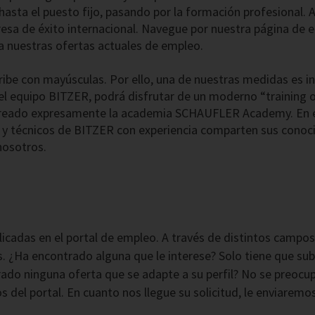
hasta el puesto fijo, pasando por la formación profesional.
esa de éxito internacional. Navegue por nuestra página de 
 nuestras ofertas actuales de empleo.
ribe con mayúsculas. Por ello, una de nuestras medidas es in
el equipo BITZER, podrá disfrutar de un moderno “training 
s creado expresamente la academia SCHAUFLER Academy. En 
 y técnicos de BITZER con experiencia comparten sus conoci
osotros.
cadas en el portal de empleo. A través de distintos campos 
s. ¿Ha encontrado alguna que le interese? Solo tiene que su
trado ninguna oferta que se adapte a su perfil? No se preoc
s del portal. En cuanto nos llegue su solicitud, le enviarem