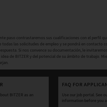
nte paso contrastaremos sus cualificaciones con el perfil qu
odas las solicitudes de empleo y se pondrá en contacto c
spuesta. Si nos convence su documentación, le invitaremos a
na idea de BITZER y del potencial de su ámbito de trabajo. 
rjan.
ER
FAQ FOR APPLICA
about BITZER as an
Use our job portal. See o
information before you a