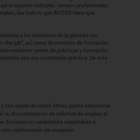
 Aquí le esperan múltiples campos profesionales
empleo, lea todo lo que BITZER tiene que
centivar a los miembros de la plantilla con
on the job”, así como de medidas de formación
este moderno centro de prácticas y formación
mientos con una orientación práctica. De este
y con ayuda de varios filtros, podrá seleccionar
bir su documentación de solicitud de empleo al
upe. Envíenos su candidatura espontánea a
os una confirmación de recepción.