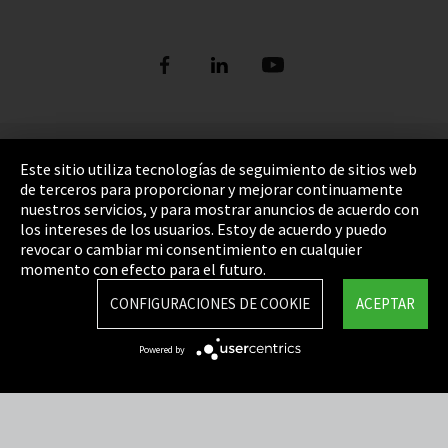
Pie de imprenta
Este sitio utiliza tecnologías de seguimiento de sitios web
de terceros para proporcionar y mejorar continuamente
Política de privacidad
nuestros servicios, y para mostrar anuncios de acuerdo con
los intereses de los usuarios. Estoy de acuerdo y puedo
Cookie Settings
revocar o cambiar mi consentimiento en cualquier
Términos y Condiciones
momento con efecto para el futuro.
Mapa del sitio
CONFIGURACIONES DE COOKIE
ACEPTAR
Integrity Line
Powered by
EmpCo directivas