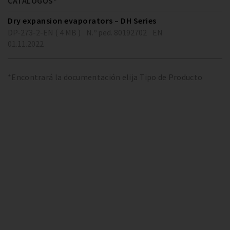
CATÁLOGOS*
Dry expansion evaporators – DH Series
DP-273-2-EN ( 4 MB )
N.º ped. 80192702
EN
01.11.2022
*Encontrará la documentación elija Tipo de Producto