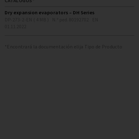
CATÁLOGOS*
Dry expansion evaporators – DH Series
DP-273-2-EN ( 4 MB )
N.º ped. 80192702
EN
01.11.2022
*Encontrará la documentación elija Tipo de Producto