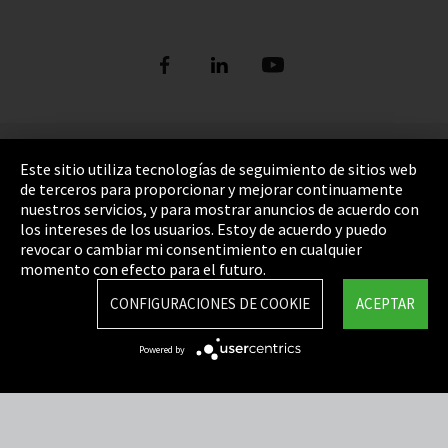
Pie de imprenta
Este sitio utiliza tecnologías de seguimiento de sitios web
de terceros para proporcionar y mejorar continuamente
Política de privacidad
nuestros servicios, y para mostrar anuncios de acuerdo con
los intereses de los usuarios. Estoy de acuerdo y puedo
Cookie Settings
revocar o cambiar mi consentimiento en cualquier
Términos y Condiciones
momento con efecto para el futuro.
Mapa del sitio
CONFIGURACIONES DE COOKIE
ACEPTAR
Integrity Line
Powered by
EmpCo directivas