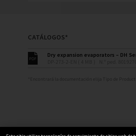
CATÁLOGOS*
Dry expansion evaporators – DH Se
DP-273-2-EN ( 4 MB )
N.º ped. 801927
*Encontrará la documentación elija Tipo de Produc
Este sitio utiliza tecnologías de seguimiento de sitios web de