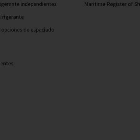
frigerante independientes
Maritime Register of Shi
frigerante
s opciones de espaciado
nentes