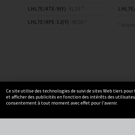
LHL7E/4TE-9(Y)
41,33 *
LHL7E/
LHL7E/4PE-12(Y)
48,50 *
* Volum
Ce site utilise des technologies de suivi de sites Web tiers pou
et afficher des publicités en fonction des intérêts des utilisat
Empreinte
Politique de confidentialité
Cook
consentement à tout moment avec effet pour l'avenir.
Integrity Line
EmpCo directives