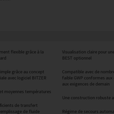
ement flexible grâce à la
Visualisation claire pour un
dard
BEST optionnel
-simple grâce au concept
Compatible avec de nombre
viale avec logiciel BITZER
faible GWP conformes aux e
aux exigences de demain
 et moyennes températures
Une construction robuste
icients de transfert
remplissage de fluide
Régime de secours automat