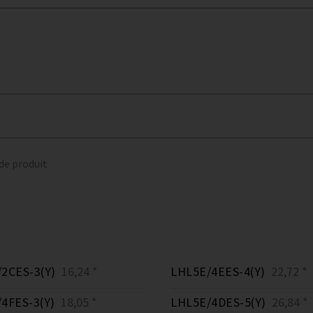
 de produit
2CES-3(Y)
16,24 *
LHL5E/4EES-4(Y)
22,72 *
4FES-3(Y)
18,05 *
LHL5E/4DES-5(Y)
26,84 *