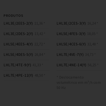
PRODUTOS
LHL3E/2EES-2(Y)
11,36 *
LHL3E/2CES-3(Y)
16,24 *
LHL3E/2DES-2(Y)
13,42 *
LHL5E/4FES-3(Y)
18,05 *
LHL5E/4EES-4(Y)
22,72 *
LHL5E/4CES-6(Y)
32,48 *
LHL5E/4DES-5(Y)
26,84 *
LHL7E/4VE-7(Y)
34,73 *
LHL7E/4TE-9(Y)
41,33 *
LHL7E/4NE-14(Y)
56,25 *
LHL7E/4PE-12(Y)
48,50 *
* Deslocamento
volumétrico em m³/h com
50 Hz