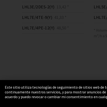
LHL3E/2DES-2(Y)
13,42 *
LHL5E/
LHL7E/4TE-9(Y)
41,33 *
LHL7E/
LHL7E/4PE-12(Y)
48,50 *
* Volum
m³/h a 
Este sitio utiliza tecnologías de seguimiento de sitios web de
continuamente nuestros servicios, y para mostrar anuncios de a
Pie de imprenta
Política de privacidad
Cooki
acuerdo y puedo revocar o cambiar mi consentimiento en cualq
Integrity Line
EmpCo directivas