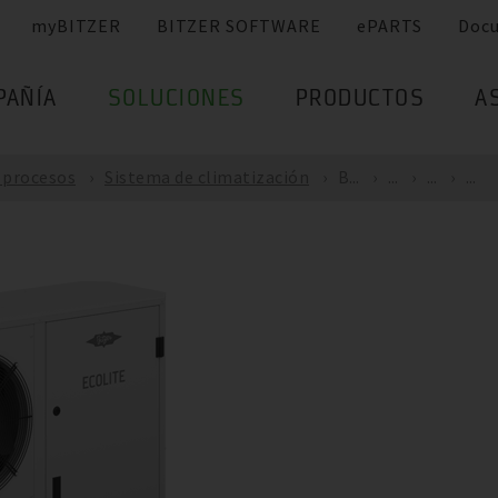
myBITZER
BITZER SOFTWARE
ePARTS
Doc
PAÑÍA
SOLUCIONES
PRODUCTOS
A
e procesos
Sistema de climatización
B...
...
...
...