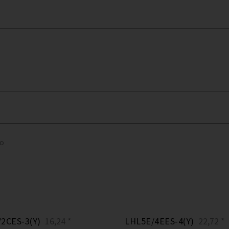
to
2CES-3(Y)
16,24 *
LHL5E/4EES-4(Y)
22,72 *