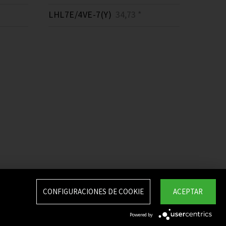
LHL7E/4VE-7(Y)
34,73 *
CONFIGURACIONES DE COOKIE
ACEPTAR
Powered by