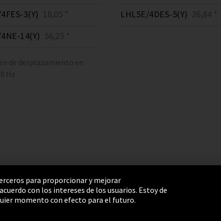
4FES-3(Y)
18,05 *
LHL5E/4DES-5(Y)
26,84 *
4NE-14(Y)
56,25 *
en de desplazamiento en
50 Hz
 terceros para proporcionar y mejorar
cuerdo con los intereses de los usuarios. Estoy de
e Settings
Términos y Condiciones
Mapa del sitio
uier momento con efecto para el futuro.