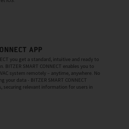
et iOS.
CONNECT APP
 you get a standard, intuitive and ready to
ion. BITZER SMART CONNECT enables you to
HVAC system remotely – anytime, anywhere. No
ring your data - BITZER SMART CONNECT
s, securing relevant information for users in