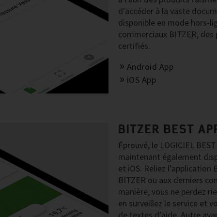
d'accéder à la vaste docu
disponible en mode hors-lig
commerciaux BITZER, des p
certifiés.
Android App
iOS App
BITZER BEST AP
Éprouvé, le LOGICIEL BEST 
maintenant également disp
et iOS. Reliez l’applicati
BITZER ou aux derniers com
manière, vous ne perdez rie
en surveillez le service et
de textes d’aide. Autre ava