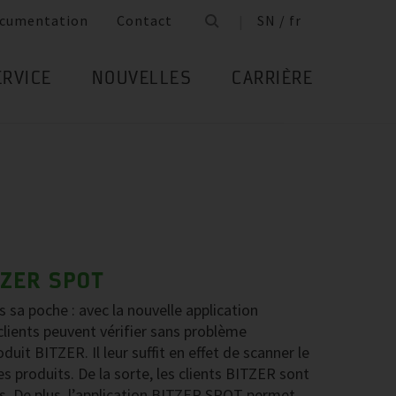
cumentation
Contact
SN / fr
ERVICE
NOUVELLES
CARRIÈRE
TZER SPOT
sa poche : avec la nouvelle application
lients peuvent vérifier sans problème
duit BITZER. Il leur suffit en effet de scanner le
es produits. De la sorte, les clients BITZER sont
iés. De plus, l’application BITZER SPOT permet