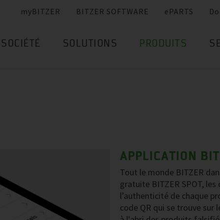
myBITZER
BITZER SOFTWARE
ePARTS
Do
SOCIÉTÉ
SOLUTIONS
PRODUITS
S
APPLICATION BI
Tout le monde BITZER dans 
gratuite BITZER SPOT, les c
l’authenticité de chaque pro
code QR qui se trouve sur l
à l'abri des produits falsif