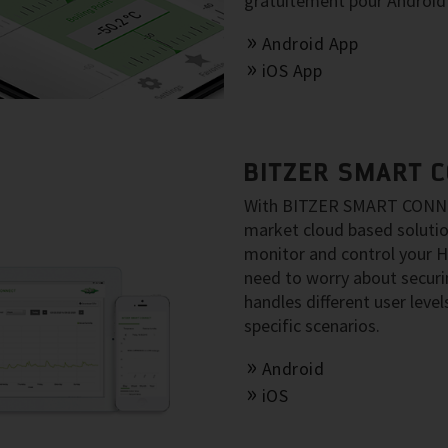
gratuitement pour Android 
Android App
iOS App
BITZER SMART 
With BITZER SMART CONNECT
market cloud based solut
monitor and control your 
need to worry about secu
handles different user level
specific scenarios.
Android
iOS