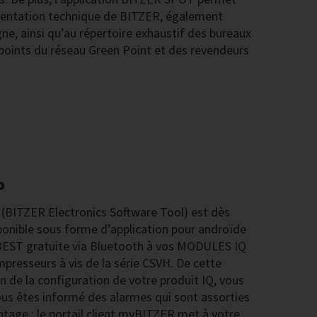
mentation technique de BITZER, également
ne, ainsi qu’au répertoire exhaustif des bureaux
oints du réseau Green Point et des revendeurs
P
(BITZER Electronics Software Tool) est dès
onible sous forme d’application pour androïde
on BEST gratuite via Bluetooth à vos MODULES IQ
presseurs à vis de la série CSVH. De cette
n de la configuration de votre produit IQ, vous
 vous êtes informé des alarmes qui sont assorties
ntage : le portail client myBITZER met à votre