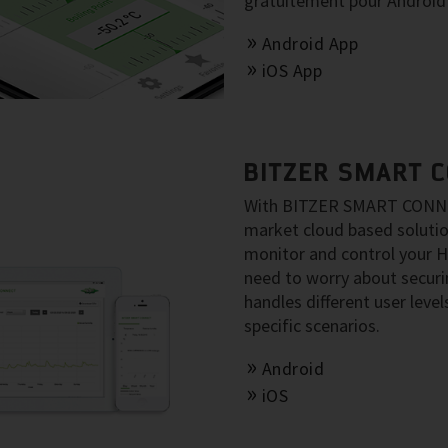
gratuitement pour Android 
Android App
iOS App
BITZER SMART 
With BITZER SMART CONNECT
market cloud based solut
monitor and control your 
need to worry about secu
handles different user level
specific scenarios.
Android
iOS