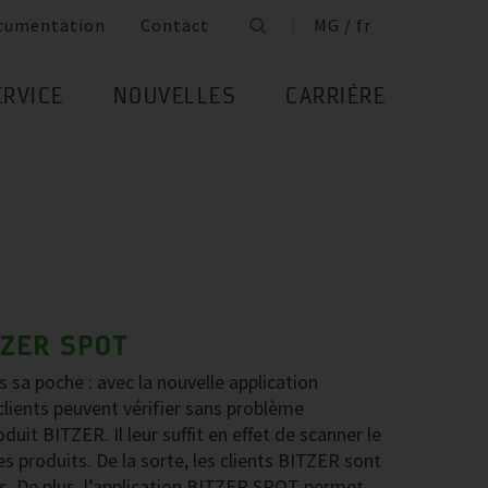
cumentation
Contact
MG / fr
ERVICE
NOUVELLES
CARRIÈRE
TZER SPOT
sa poche : avec la nouvelle application
lients peuvent vérifier sans problème
duit BITZER. Il leur suffit en effet de scanner le
es produits. De la sorte, les clients BITZER sont
iés. De plus, l’application BITZER SPOT permet