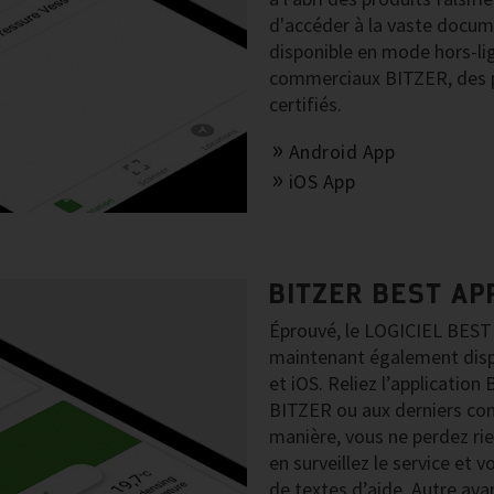
d'accéder à la vaste docu
disponible en mode hors-lig
commerciaux BITZER, des p
certifiés.
Android App
iOS App
BITZER BEST AP
Éprouvé, le LOGICIEL BEST 
maintenant également disp
et iOS. Reliez l’applicati
BITZER ou aux derniers com
manière, vous ne perdez rie
en surveillez le service et
de textes d’aide. Autre ava