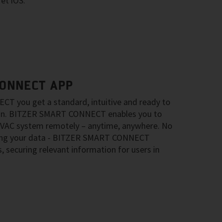
et iOS.
CONNECT APP
 you get a standard, intuitive and ready to
ion. BITZER SMART CONNECT enables you to
HVAC system remotely – anytime, anywhere. No
ring your data - BITZER SMART CONNECT
s, securing relevant information for users in