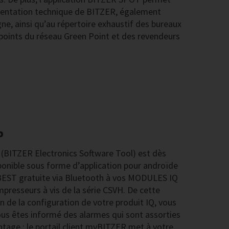
mentation technique de BITZER, également
ne, ainsi qu’au répertoire exhaustif des bureaux
oints du réseau Green Point et des revendeurs
P
(BITZER Electronics Software Tool) est dès
onible sous forme d’application pour androïde
on BEST gratuite via Bluetooth à vos MODULES IQ
presseurs à vis de la série CSVH. De cette
n de la configuration de votre produit IQ, vous
 vous êtes informé des alarmes qui sont assorties
ntage : le portail client myBITZER met à votre