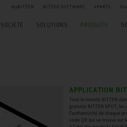
myBITZER
BITZER SOFTWARE
ePARTS
Do
SOCIÉTÉ
SOLUTIONS
PRODUITS
S
APPLICATION BI
Tout le monde BITZER dans 
gratuite BITZER SPOT, les c
l’authenticité de chaque pro
code QR qui se trouve sur l
à l'abri des produits falsif