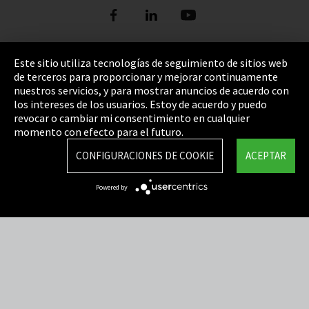
Este sitio utiliza tecnologías de seguimiento de sitios web
de terceros para proporcionar y mejorar continuamente
Pie de imprenta
nuestros servicios, y para mostrar anuncios de acuerdo con
los intereses de los usuarios. Estoy de acuerdo y puedo
Política de privacidad
revocar o cambiar mi consentimiento en cualquier
Cookie Settings
momento con efecto para el futuro.
Términos y Condiciones
CONFIGURACIONES DE COOKIE
ACEPTAR
Mapa del sitio
Powered by
Integrity Line