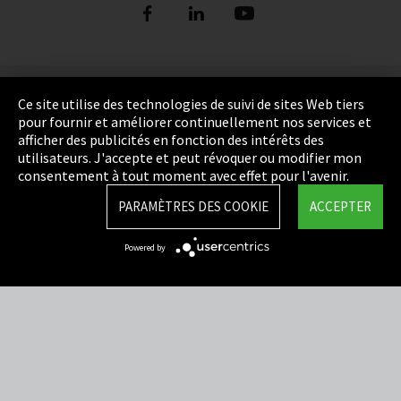
Empreinte
Ce site utilise des technologies de suivi de sites Web tiers
pour fournir et améliorer continuellement nos services et
Politique de confidentialité
afficher des publicités en fonction des intérêts des
utilisateurs. J'accepte et peut révoquer ou modifier mon
Cookie Settings
consentement à tout moment avec effet pour l'avenir.
Termes et Conditions
PARAMÈTRES DES COOKIE
ACCEPTER
Plan du site
Powered by
Integrity Line