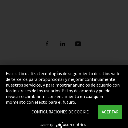
Pie de imprenta
Este sitio utiliza tecnologías de seguimiento de sitios web
de terceros para proporcionar y mejorar continuamente
Política de privacidad
nuestros servicios, y para mostrar anuncios de acuerdo con
los intereses de los usuarios. Estoy de acuerdo y puedo
Cookie Settings
revocar o cambiar mi consentimiento en cualquier
Términos y Condiciones
momento con efecto para el futuro.
Mapa del sitio
CONFIGURACIONES DE COOKIE
ACEPTAR
Integrity Line
Powered by