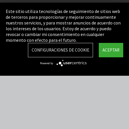
Pie de imprenta
Este sitio utiliza tecnologías de seguimiento de sitios web
de terceros para proporcionar y mejorar continuamente
Política de privacidad
nuestros servicios, y para mostrar anuncios de acuerdo con
los intereses de los usuarios. Estoy de acuerdo y puedo
Cookie Settings
revocar o cambiar mi consentimiento en cualquier
Términos y Condiciones
momento con efecto para el futuro.
Mapa del sitio
CONFIGURACIONES DE COOKIE
ACEPTAR
Integrity Line
Powered by
EmpCo directivas