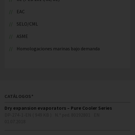
EAC
SELO/CML
ASME
Homologaciones marinas bajo demanda
CATÁLOGOS*
Dry expansion evaporators – Pure Cooler Series
DP-274-1-EN ( 949 KB )
N.º ped. 80192801
EN
01.07.2018