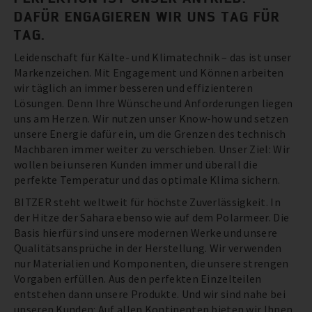
DAFÜR ENGAGIEREN WIR UNS TAG FÜR
TAG.
Leidenschaft für Kälte- und Klimatechnik – das ist unser
Markenzeichen. Mit Engagement und Können arbeiten
wir täglich an immer besseren und effizienteren
Lösungen. Denn Ihre Wünsche und Anforderungen liegen
uns am Herzen. Wir nutzen unser Know-how und setzen
unsere Energie dafür ein, um die Grenzen des technisch
Machbaren immer weiter zu verschieben. Unser Ziel: Wir
wollen bei unseren Kunden immer und überall die
perfekte Temperatur und das optimale Klima sichern.
BITZER steht weltweit für höchste Zuverlässigkeit. In
der Hitze der Sahara ebenso wie auf dem Polarmeer. Die
Basis hierfür sind unsere modernen Werke und unsere
Qualitätsansprüche in der Herstellung. Wir verwenden
nur Materialien und Komponenten, die unsere strengen
Vorgaben erfüllen. Aus den perfekten Einzelteilen
entstehen dann unsere Produkte. Und wir sind nahe bei
unseren Kunden: Auf allen Kontinenten bieten wir Ihnen