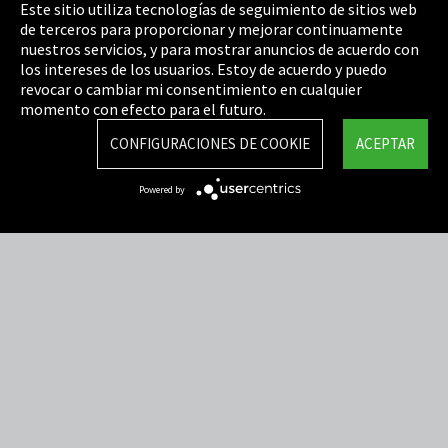
Este sitio utiliza tecnologías de seguimiento de sitios web
de terceros para proporcionar y mejorar continuamente
Política de privacidad
nuestros servicios, y para mostrar anuncios de acuerdo con
los intereses de los usuarios. Estoy de acuerdo y puedo
Cookie Settings
revocar o cambiar mi consentimiento en cualquier
Términos y Condiciones
momento con efecto para el futuro.
Mapa del sitio
CONFIGURACIONES DE COOKIE
ACEPTAR
Integrity Line
Powered by
EmpCo directivas