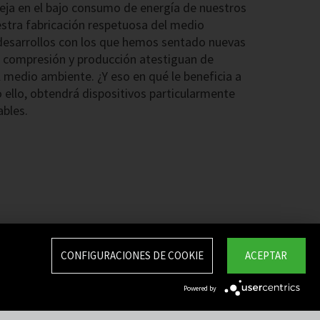
leja en el bajo consumo de energía de nuestros
stra fabricación respetuosa del medio
esarrollos con los que hemos sentado nuevas
e compresión y producción atestiguan de
medio ambiente. ¿Y eso en qué le beneficia a
 ello, obtendrá dispositivos particularmente
ables.
CONFIGURACIONES DE COOKIE
ACEPTAR
Powered by