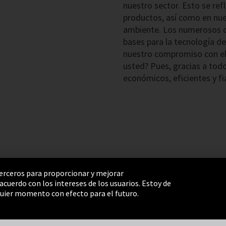
nuestro sector. Esto se ref
productos, así como en nue
ambiente. Los numerosos d
bases para la tecnología d
nuestro compromiso con el 
usted? Pues, gracias a todo
económicos, eficientes y fi
 terceros para proporcionar y mejorar
cuerdo con los intereses de los usuarios. Estoy de
e Settings
Términos y Condiciones
Mapa del sitio
uier momento con efecto para el futuro.