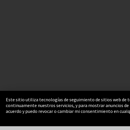
Este sitio utiliza tecnologías de seguimiento de sitios web de
continuamente nuestros servicios, y para mostrar anuncios de a
Pie de imprenta
Política de privacidad
Cooki
acuerdo y puedo revocar o cambiar mi consentimiento en cualq
Integrity Line
EmpCo directivas