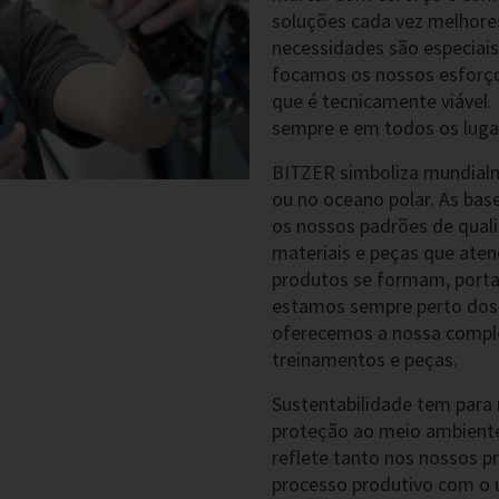
soluções cada vez melhores
necessidades são especiai
focamos os nossos esforços
que é tecnicamente viável. 
sempre e em todos os lugar
BITZER simboliza mundialm
ou no oceano polar. As bas
os nossos padrões de qual
materiais e peças que aten
produtos se formam, portan
estamos sempre perto dos 
oferecemos a nossa complet
treinamentos e peças.
Sustentabilidade tem para 
proteção ao meio ambiente
reflete tanto nos nossos p
processo produtivo com o 