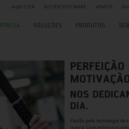
myBITZER
BITZER SOFTWARE
ePARTS
Do
MPRESA
SOLUÇÕES
PRODUTOS
SER
PERFEIÇÃO
MOTIVAÇÃ
NOS DEDICA
DIA.
Paixão pela tecnologia de r
marca. Com esforço e comp