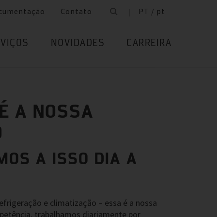
cumentação
Contato
PT / pt
VIÇOS
NOVIDADES
CARREIRA
 É A NOSSA
O
MOS A ISSO DIA A
efrigeração e climatização – essa é a nossa
etência, trabalhamos diariamente por