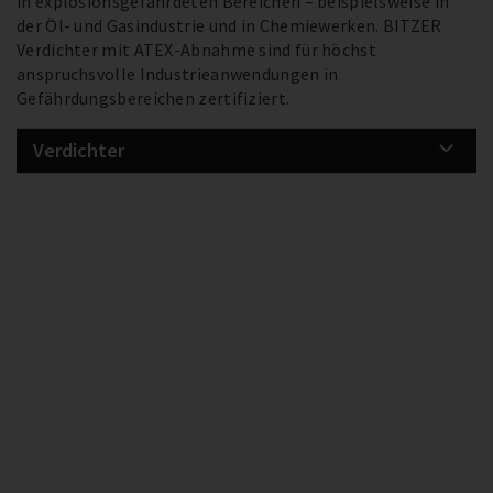
in explosionsgefährdeten Bereichen – beispielsweise in
der Öl- und Gasindustrie und in Chemiewerken. BITZER
Verdichter mit ATEX-Abnahme sind für höchst
anspruchsvolle Industrieanwendungen in
Gefährdungsbereichen zertifiziert.
Verdichter