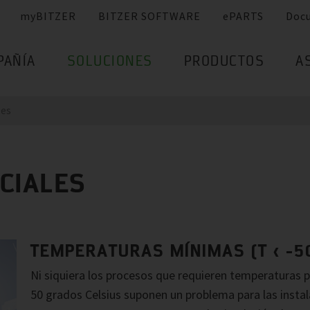
myBITZER
BITZER SOFTWARE
ePARTS
Doc
PAÑÍA
SOLUCIONES
PRODUCTOS
A
les
CIALES
TEMPERATURAS MÍNIMAS (T < -50
Ni siquiera los procesos que requieren temperaturas
50 grados Celsius suponen un problema para las insta