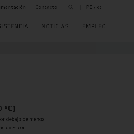
umentación
Contacto
PE / es
SISTENCIA
NOTICIAS
EMPLEO
 ºC)
 por debajo de menos
laciones con