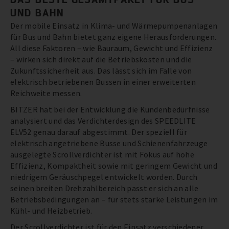
UND BAHN
Der mobile Einsatz in Klima- und Wärmepumpenanlagen
für Bus und Bahn bietet ganz eigene Herausforderungen.
All diese Faktoren – wie Bauraum, Gewicht und Effizienz
– wirken sich direkt auf die Betriebskosten und die
Zukunftssicherheit aus. Das lässt sich im Falle von
elektrisch betriebenen Bussen in einer erweiterten
Reichweite messen.
BITZER hat bei der Entwicklung die Kundenbedürfnisse
analysiert und das Verdichterdesign des SPEEDLITE
ELV52 genau darauf abgestimmt. Der speziell für
elektrisch angetriebene Busse und Schienenfahrzeuge
ausgelegte Scrollverdichter ist mit Fokus auf hohe
Effizienz, Kompaktheit sowie mit geringem Gewicht und
niedrigem Geräuschpegel entwickelt worden. Durch
seinen breiten Drehzahlbereich passt er sich an alle
Betriebsbedingungen an – für stets starke Leistungen im
Kühl- und Heizbetrieb.
Der Scrollverdichter ist für den Einsatz verschiedener