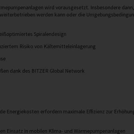
ärmepumpenanlagen wird vorausgesetzt. Insbesondere dann,
t weiterbetrieben werden kann oder die Umgebungsbedingun
ißoptimiertes Spiralendesign
iertem Risiko von Kältemitteleinlagerung
use
größen dank des BITZER Global Network
de Energiekosten erfordern maximale Effizienz zur Erhöhun
den Einsatz in mobilen Klima- und Wärmepumpenanlagen