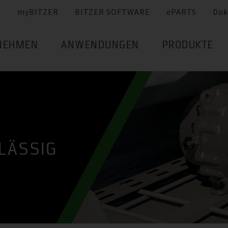
myBITZER
BITZER SOFTWARE
ePARTS
Dok
NEHMEN
ANWENDUNGEN
PRODUKTE
LÄSSIG