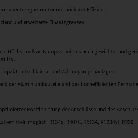
Permanentmagnetmotor mit höchster Effizienz
izienz und erweiterte Einsatzgrenzen
ein Höchstmaß an Kompaktheit als auch gewichts- und geräu
emittel.
n kompakten Dachklima- und Wärmepumpenanlagen
dank der Aluminiumbauteile und des hocheffizienten Perm
 optimierter Positionierung der Anschlüsse und des Anschlu
 Kältemitteln möglich: R134a, R407C, R513A, R1234yf, R290