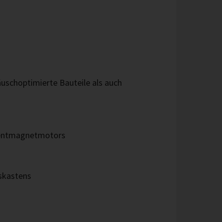
schoptimierte Bauteile als auch
anentmagnetmotors
sskastens