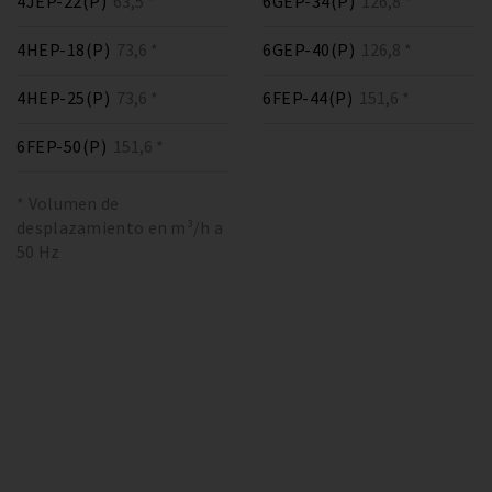
4JEP-22(P)
63,5 *
6GEP-34(P)
126,8 *
4HEP-18(P)
73,6 *
6GEP-40(P)
126,8 *
4HEP-25(P)
73,6 *
6FEP-44(P)
151,6 *
6FEP-50(P)
151,6 *
* Volumen de
desplazamiento en m³/h a
50 Hz