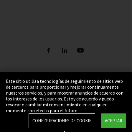
Pie de imprenta
Este sitio utiliza tecnologías de seguimiento de sitios web
de terceros para proporcionar y mejorar continuamente
Política de privacidad
nuestros servicios, y para mostrar anuncios de acuerdo con
los intereses de los usuarios. Estoy de acuerdo y puedo
Cookie Settings
revocar o cambiar mi consentimiento en cualquier
Términos y Condiciones
momento con efecto para el futuro.
Mapa del sitio
CONFIGURACIONES DE COOKIE
ACEPTAR
Integrity Line