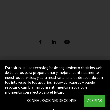
Pie de imprenta
Este sitio utiliza tecnologías de seguimiento de sitios web
de terceros para proporcionar y mejorar continuamente
Política de privacidad
nuestros servicios, y para mostrar anuncios de acuerdo con
los intereses de los usuarios. Estoy de acuerdo y puedo
Cookie Settings
revocar o cambiar mi consentimiento en cualquier
Términos y Condiciones
momento con efecto para el futuro.
Mapa del sitio
CONFIGURACIONES DE COOKIE
ACEPTAR
Integrity Line