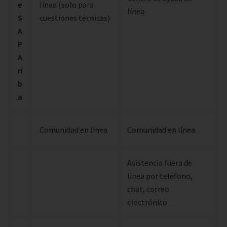
e
línea (solo para
línea
S
cuestiones técnicas)
A
P
A
ri
b
a
Comunidad en línea
Comunidad en línea
Asistencia fuera de
línea por teléfono,
chat, correo
electrónico