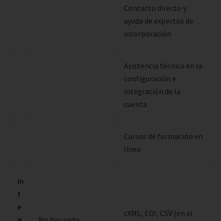
Contacto directo y
ayuda de expertos de
incorporación
Asistencia técnica en la
configuración e
integración de la
cuenta
Cursos de formación en
línea
In
t
e
cXML, EDI, CSV (en el
g
No hay nada