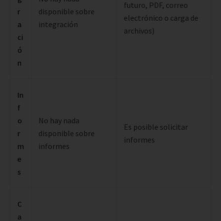
futuro, PDF, correo
r
disponible sobre
electrónico o carga de
a
integración
archivos)
ci
ó
n
In
f
o
No hay nada
Es posible solicitar
r
disponible sobre
informes
m
informes
e
s
C
a