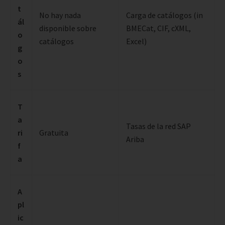
t
No hay nada
Carga de catálogos (in
ál
disponible sobre
BMECat, CIF, cXML,
o
catálogos
Excel)
g
o
s
T
a
Tasas de la red SAP
ri
Gratuita
Ariba
f
a
A
pl
ic