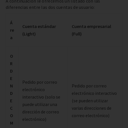
A continuación le ofrecemos un listado con las
diferencias entre las dos cuentas de usuario:
Á
Cuenta estándar
Cuenta empresarial
re
(Light)
(Full)
a
O
R
D
E
Pedido por correo
N
Pedido por correo
electrónico
D
electrónico interactivo
interactivo (solo se
E
(se pueden utilizar
puede utilizar una
C
varias direcciones de
dirección de correo
O
correo electrónico)
electrónico)
M