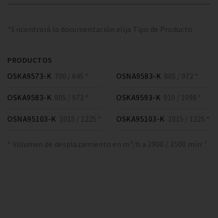
*Encontrará la documentación elija Tipo de Producto
PRODUCTOS
OSKA9573-K
700 / 845 *
OSNA9583-K
805 / 972 *
OSKA9583-K
805 / 972 *
OSKA9593-K
910 / 1098 *
OSNA95103-K
1015 / 1225 *
OSKA95103-K
1015 / 1225 *
* Volumen de desplazamiento en m³/h a 2900 / 3500 min⁻¹