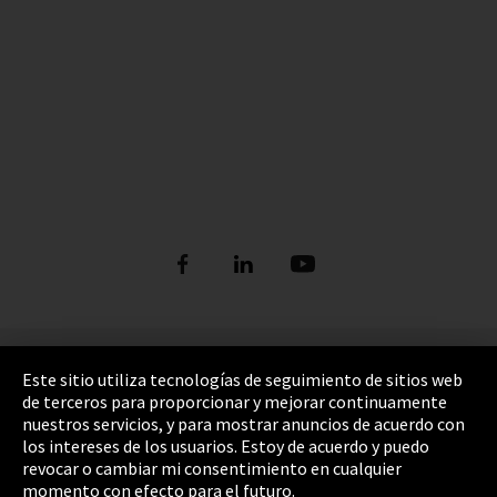
Pie de imprenta
Este sitio utiliza tecnologías de seguimiento de sitios web
de terceros para proporcionar y mejorar continuamente
Política de privacidad
nuestros servicios, y para mostrar anuncios de acuerdo con
los intereses de los usuarios. Estoy de acuerdo y puedo
Cookie Settings
revocar o cambiar mi consentimiento en cualquier
Términos y Condiciones
momento con efecto para el futuro.