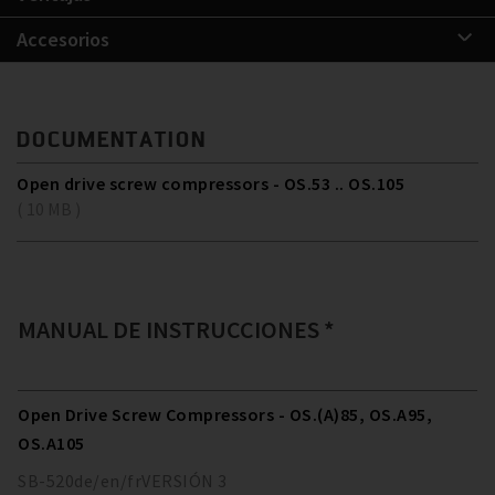
Accesorios
DOCUMENTATION
Open drive screw compressors - OS.53 .. OS.105
( 10 MB )
MANUAL DE INSTRUCCIONES *
Open Drive Screw Compressors - OS.(A)85, OS.A95,
OS.A105
SB-520
de/en/fr
VERSIÓN
3