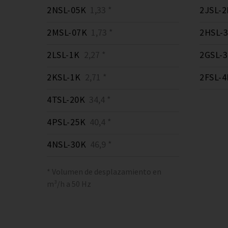
2NSL-05K
1,33 *
2JSL-2
2MSL-07K
1,73 *
2HSL-
2LSL-1K
2,27 *
2GSL-
2KSL-1K
2,71 *
2FSL-4
4TSL-20K
34,4 *
4PSL-25K
40,4 *
4NSL-30K
46,9 *
* Volumen de desplazamiento en
m³/h a 50 Hz