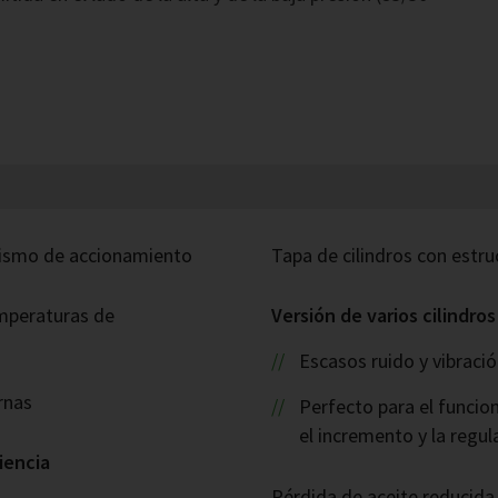
anismo de accionamiento
Tapa de cilindros con estru
mperaturas de
Versión de varios cilindro
Escasos ruido y vibraci
rnas
Perfecto para el funcio
el incremento y la regul
iencia
Pérdida de aceite reducida 