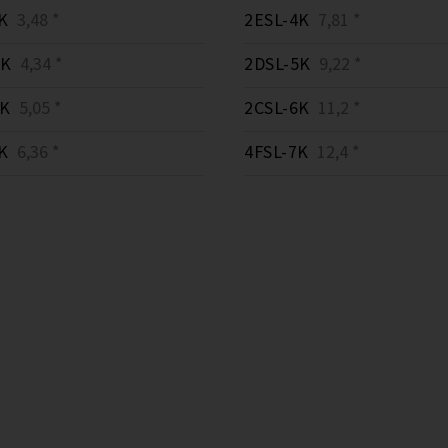
K
3,48 *
2ESL-4K
7,81 *
3K
4,34 *
2DSL-5K
9,22 *
3K
5,05 *
2CSL-6K
11,2 *
K
6,36 *
4FSL-7K
12,4 *