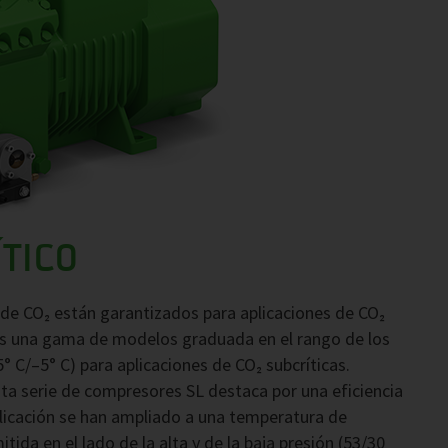
TICO
de CO₂ están garantizados para aplicaciones de CO₂
os una gama de modelos graduada en el rango de los
° C/–5° C) para aplicaciones de CO₂ subcríticas.
sta serie de compresores SL destaca por una eficiencia
licación se han ampliado a una temperatura de
ida en el lado de la alta y de la baja presión (53/30