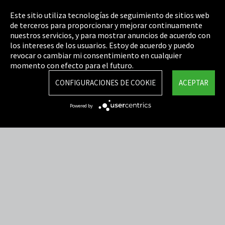
Pie de imprenta
Este sitio utiliza tecnologías de seguimiento de sitios web
de terceros para proporcionar y mejorar continuamente
Política de privacidad
nuestros servicios, y para mostrar anuncios de acuerdo con
los intereses de los usuarios. Estoy de acuerdo y puedo
Cookie Settings
revocar o cambiar mi consentimiento en cualquier
Términos y Condiciones
momento con efecto para el futuro.
Mapa del sitio
CONFIGURACIONES DE COOKIE
ACEPTAR
Integrity Line
Powered by
EmpCo directivas