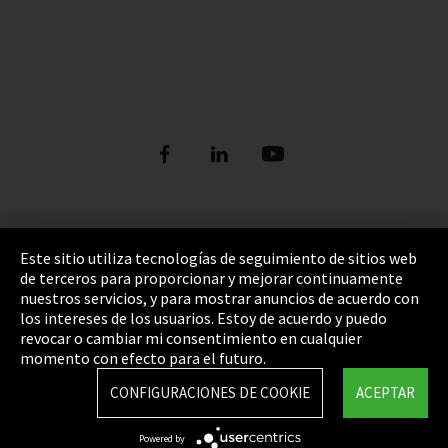
Pie de imprenta
Este sitio utiliza tecnologías de seguimiento de sitios web
de terceros para proporcionar y mejorar continuamente
Política de privacidad
nuestros servicios, y para mostrar anuncios de acuerdo con
los intereses de los usuarios. Estoy de acuerdo y puedo
Cookie Settings
revocar o cambiar mi consentimiento en cualquier
Términos y Condiciones
momento con efecto para el futuro.
Mapa del sitio
CONFIGURACIONES DE COOKIE
ACEPTAR
Integrity Line
Powered by