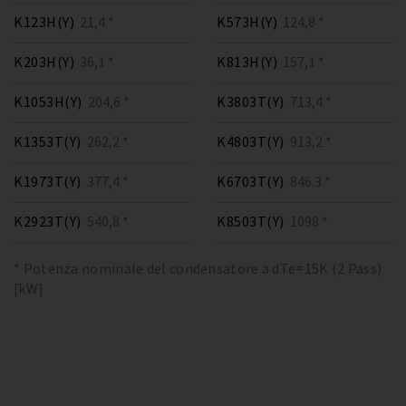
K123H(Y)
21,4 *
K573H(Y)
124,8 *
K203H(Y)
36,1 *
K813H(Y)
157,1 *
K1053H(Y)
204,6 *
K3803T(Y)
713,4 *
K1353T(Y)
262,2 *
K4803T(Y)
913,2 *
K1973T(Y)
377,4 *
K6703T(Y)
846.3 *
K2923T(Y)
540,8 *
K8503T(Y)
1098 *
* Potenza nominale del condensatore a dTe=15K (2 Pass)
[kW]