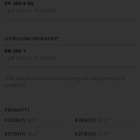
DP-200-6-EN
/ pdf ( Byte )
01.09.2018
ISTRUZIONI OPERATIVE*
DB-200-7
/ pdf ( Byte )
01.02.2023
*Per ulteriori informazioni si prega di scegliere tipo di
prodotto
PRODOTTI
K033N(Y)
8,0 *
K283H(Y)
51,1 *
K073H(Y)
15,3 *
K373H(Y)
77,7 *