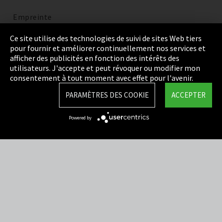
Empreinte
Politique de confidentialité
Ce site utilise des technologies de suivi de sites Web tiers
pour fournir et améliorer continuellement nos services et
Cookie Settings
afficher des publicités en fonction des intérêts des
utilisateurs. J'accepte et peut révoquer ou modifier mon
Termes et Conditions
consentement à tout moment avec effet pour l'avenir.
Plan du site
PARAMÈTRES DES COOKIE
ACCEPTER
Integrity Line
Powered by
EmpCo directives