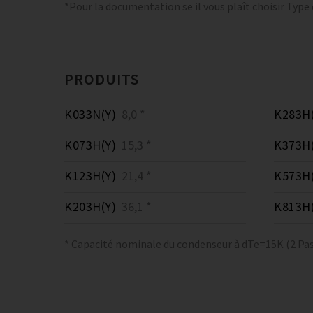
*Pour la documentation se il vous plaît choisir Type
PRODUITS
K033N(Y)
8,0 *
K283H(
K073H(Y)
15,3 *
K373H(
K123H(Y)
21,4 *
K573H(
K203H(Y)
36,1 *
K813H(
* Capacité nominale du condenseur à dTe=15K (2 Pas