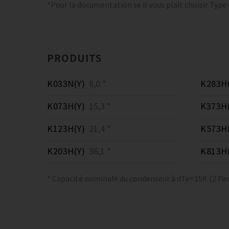
*Pour la documentation se il vous plaît choisir Type
PRODUITS
K033N(Y)
8,0 *
K283H(
K073H(Y)
15,3 *
K373H(
K123H(Y)
21,4 *
K573H(
K203H(Y)
36,1 *
K813H(
* Capacité nominale du condenseur à dTe=15K (2 Pas