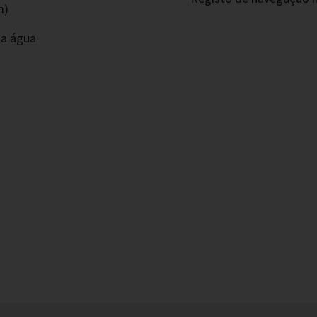
m)
da água