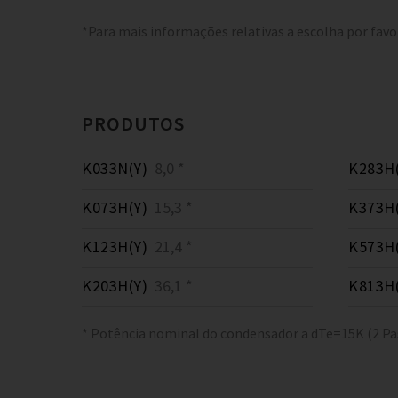
*Para mais informações relativas a escolha por favo
PRODUTOS
K033N(Y)
8,0 *
K283H(
K073H(Y)
15,3 *
K373H(
K123H(Y)
21,4 *
K573H(
K203H(Y)
36,1 *
K813H(
* Potência nominal do condensador a dTe=15K (2 Pa