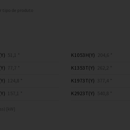
r tipo de produto
Y)
51,1 *
K1053H(Y)
204,6 *
Y)
77,7 *
K1353T(Y)
262,2 *
Y)
124,8 *
K1973T(Y)
377,4 *
Y)
157,1 *
K2923T(Y)
540,8 *
ss) [kW]