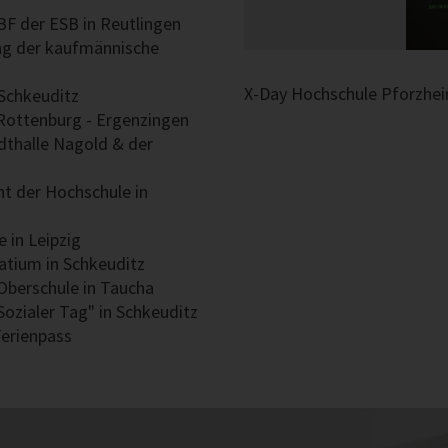
F der ESB in Reutlingen
ag der kaufmännische
en
X-Day Hochschule Pforzhe
 Schkeuditz
Rottenburg - Ergenzingen
dthalle Nagold & der
t der Hochschule in
 in Leipzig
atium in Schkeuditz
Oberschule in Taucha
Sozialer Tag" in Schkeuditz
Ferienpass