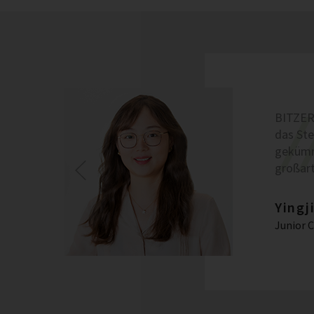
BITZER 
das Ste
gekümme
großart
Yingj
Junior 