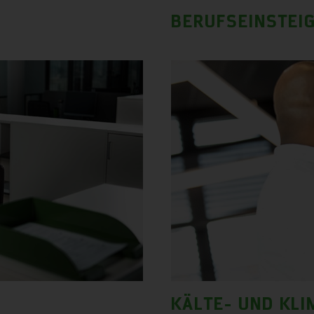
BERUFSEINSTEI
KÄLTE- UND KL