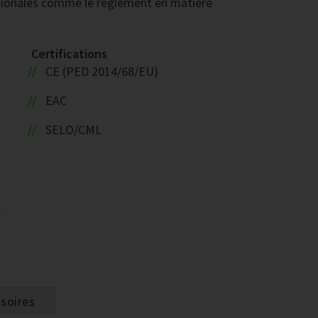
tionales comme le règlement en matière
Certifications
CE (PED 2014/68/EU)
EAC
SELO/CML
W
soires