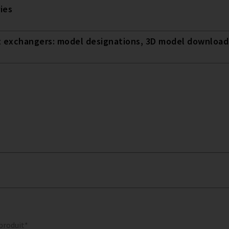
ies
t exchangers: model designations, 3D model downloads
 produit*