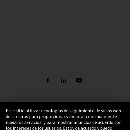
Pie de imprenta
Este sitio utiliza tecnologías de seguimiento de sitios web
de terceros para proporcionar y mejorar continuamente
Política de privacidad
nuestros servicios, y para mostrar anuncios de acuerdo con
los intereses de los usuarios. Estoy de acuerdo y puedo
Cookie Settings